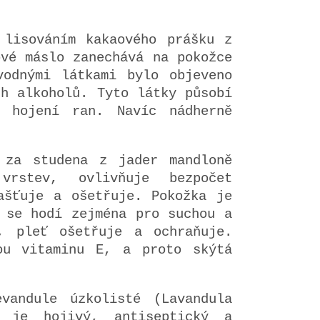
lisováním kakaového prášku z
ové máslo zanechává na pokožce
vodnými látkami bylo objeveno
ch alkoholů. Tyto látky působí
i hojení ran. Navíc nádherně
za studena z jader mandloně
vrstev, ovlivňuje bezpočet
ašťuje a ošetřuje. Pokožka je
 se hodí zejména pro suchou a
, pleť ošetřuje a ochraňuje.
ou vitaminu E, a proto skýtá
vandule úzkolisté (Lavandula
í je hojivý, antiseptický a