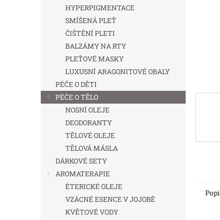
n
HYPERPIGMENTACE
e
SMÍŠENÁ PLEŤ
l
ČIŠTĚNÍ PLETI
BALZÁMY NA RTY
PLEŤOVÉ MASKY
LUXUSNÍ ARAGONITOVÉ OBALY
PÉČE O DĚTI
PÉČE O TĚLO
NOSNÍ OLEJE
DEODORANTY
TĚLOVÉ OLEJE
TĚLOVÁ MÁSLA
DÁRKOVÉ SETY
AROMATERAPIE
ÉTERICKÉ OLEJE
Popi
VZÁCNÉ ESENCE V JOJOBĚ
KVĚTOVÉ VODY