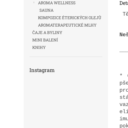
Det
AROMA WELLNESS
SAUNA
T
KOMPOZICE ÉTERICKÝCH OLEJŮ
AROMATERAPEUTICKÉ MLHY
ČAJE A BYLINY
Ne
MINI BALENÍ
KNIHY
__
Instagram
*
pš
pr
st
va
el
im
po