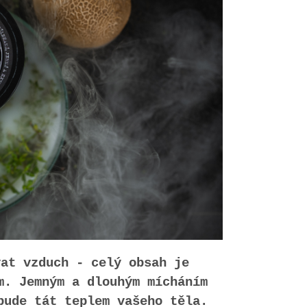
vat vzduch - celý obsah je
m. Jemným a dlouhým mícháním
bude tát teplem vašeho těla.