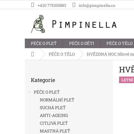
Přejít
+420 775300883
info@pimpinella.co
na
obsah
PÉČE O PLEŤ
PÉČE O DĚTI
PÉČE O TĚLO
Domů
PÉČE O TĚLO
HVĚZDNÁ NOC tělové más
P
HVĚ
o
Přeskočit
s
Kategorie
kategorie
LETNÍ 
t
r
PÉČE O PLEŤ
a
NORMÁLNÍ PLEŤ
n
SUCHÁ PLEŤ
n
í
ANTI-AGEING
p
CITLIVÁ PLEŤ
a
MASTNÁ PLEŤ