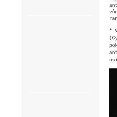
an
vů
ra
* 
(C
po
an
us