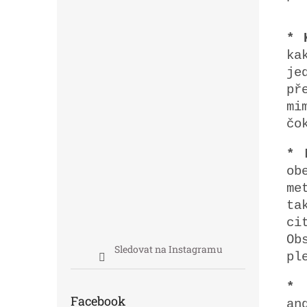
* 
ka
je
př
mi
čo
* 
ob
me
ta
ci
Ob
Sledovat na Instagramu
pl
* 
Facebook
an