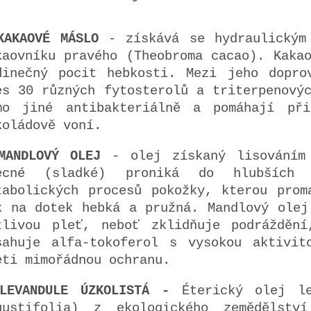
KAKAOVÉ MÁSLO
- získává se hydraulickým 
kaovníku pravého (Theobroma cacao). Kaka
dinečný pocit hebkosti. Mezi jeho dopro
es 30 různých fytosterolů a triterpenový
mo jiné antibakteriálně a pomáhají př
koládově voní.
MANDLOVÝ OLEJ
- olej získaný lisováním 
ecné (sladké) proniká do hlubších 
tabolických procesů pokožky, kterou prom
k na dotek hebká a pružná. Mandlový olej
tlivou pleť, neboť zklidňuje podráždění
sahuje alfa-tokoferol s vysokou aktivit
eti mimořádnou ochranu.
LEVANDULE ÚZKOLISTÁ -
Éterický olej le
gustifolia) z ekologického zemědělstv