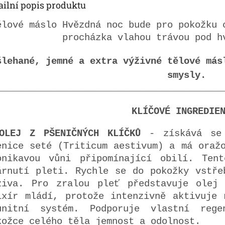
ailní popis produktu
ělové máslo Hvězdná noc bude pro pokožku 
procházka vlahou trávou pod h
šlehané, jemné a extra výživné tělové más
smysly.
_________________________________________
KLÍČOVÉ INGREDIE
OLEJ Z PŠENIČNÝCH KLÍČKŮ
- získává se 
enice seté (Triticum aestivum) a má oraž
onikavou vůni připomínající obilí. Tent
árnutí pleti. Rychle se do pokožky vstře
ziva. Pro zralou pleť představuje olej 
ixír mládí, protože intenzivně aktivuje 
unitní systém. Podporuje vlastní rege
kožce celého těla jemnost a odolnost.