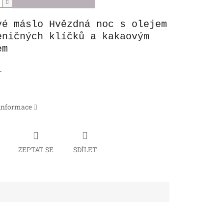
vé máslo Hvězdná noc s olejem
eničných klíčků a kakaovým
em
l
 informace
ZEPTAT SE
SDÍLET