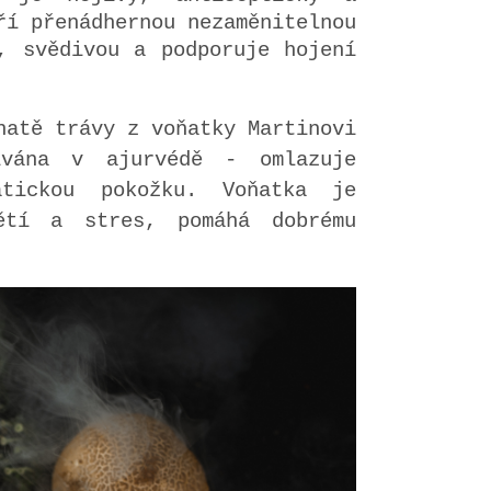
ří přenádhernou nezaměnitelnou
, svědivou a podporuje hojení
natě trávy z voňatky Martinovi
ívána v ajurvédě - omlazuje
tickou pokožku. Voňatka je
ětí a stres, pomáhá dobrému