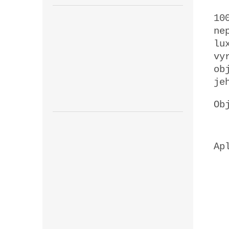
10
ne
lu
vy
ob
je
Ob
Ap