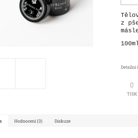
Tělo
z pš
másl
100m
Detailní
TISK
s
Hodnocení (3)
Diskuze