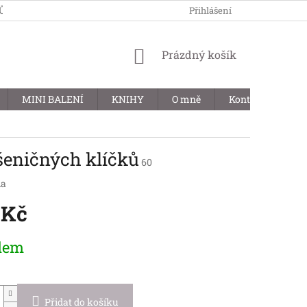
JŮ
Přihlášení
NÁKUPNÍ
Prázdný košík
KOŠÍK
MINI BALENÍ
KNIHY
O mně
Kontakty
B
šeničných klíčků
60
la
 Kč
dem
Přidat do košíku