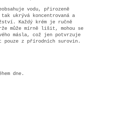
eobsahuje vodu, přirozeně
 tak ukrývá koncentrovaná a
žství. Každý krém je ručně
rže může mírně lišit, mohou se
vého másla, což jen potvrzuje
t pouze z přírodních surovin.
ěhem dne.