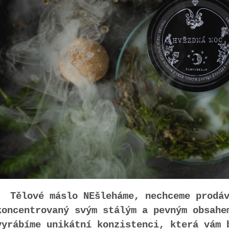
Tělové máslo NEšleháme, nechceme prodá
koncentrovaný svým stálým a pevným obsahe
vyrábíme unikátní konzistenci, která vám 