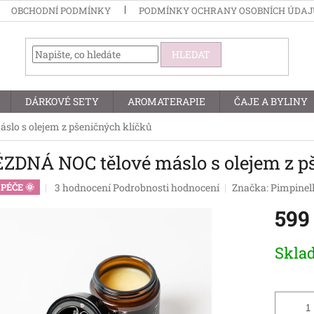
OBCHODNÍ PODMÍNKY
PODMÍNKY OCHRANY OSOBNÍCH ÚDA
HLEDAT
DÁRKOVÉ SETY
AROMATERAPIE
ČAJE A BYLINY
lo s olejem z pšeničných klíčků
ZDNÁ NOC tělové máslo s olejem z p
Průměrné
3 hodnocení
Podrobnosti hodnocení
Značka:
Pimpinel
PÉČE 🌞
hodnocení
599
produktu
je
5,0
Měrná
Skla
z
cena:
5
hvězdiček.