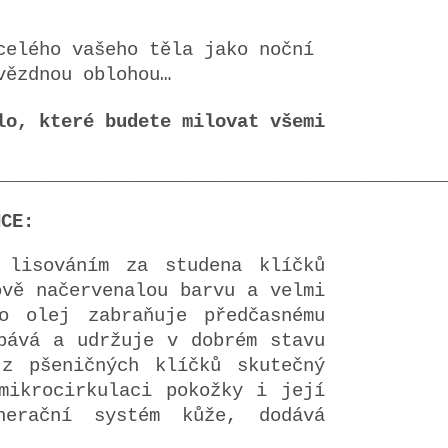
celého vašeho těla jako noční
vězdnou oblohou…
lo, které budete milovat všemi
_________________________________________
NCE:
lisováním za studena klíčků
ově načervenalou barvu a velmi
o olej zabraňuje předčasnému
bává a udržuje v dobrém stavu
z pšeničných klíčků skutečný
mikrocirkulaci pokožky i její
nerační systém kůže, dodává