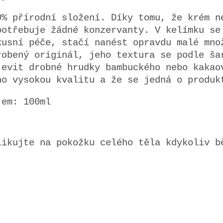
0% přírodní složení. Díky tomu, že krém n
potřebuje žádné konzervanty. V kelímku se
xusní péče, stačí nanést opravdu malé mno
robený originál, jeho textura se podle ša
jevit drobné hrudky bambuckého nebo kakao
ho vysokou kvalitu a že se jedná o produk
jem: 100ml
likujte na pokožku celého těla kdykoliv b