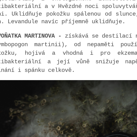
tibakteriální a v Hvězdné noci spoluvytvá
ni. Uklidňuje pokožku spálenou od slunce
n. Levandule navíc příjemně uklidňuje.
VOŇATKA MARTINOVA -
získává se destilací 
ymbopogon martinii), od nepaměti použ
kožku, hojivá a vhodná i pro ekzema
tibakteriální a její vůně snižuje nap
ínání i spánku celkově.