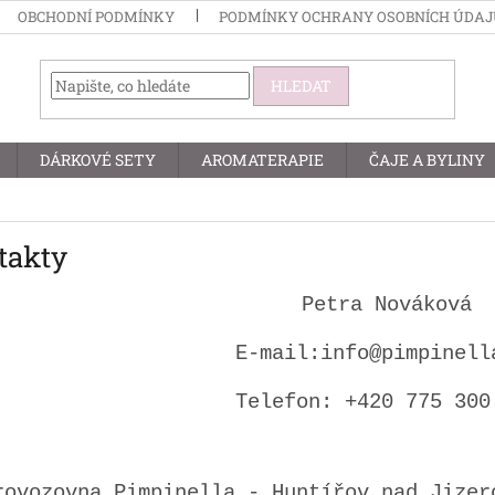
OBCHODNÍ PODMÍNKY
PODMÍNKY OCHRANY OSOBNÍCH ÚDA
HLEDAT
DÁRKOVÉ SETY
AROMATERAPIE
ČAJE A BYLINY
takty
Petra Nováková
E-mail:info@pimpinell
Telefon: +420 775 300
rovozovna Pimpinella - Huntířov nad Jizer