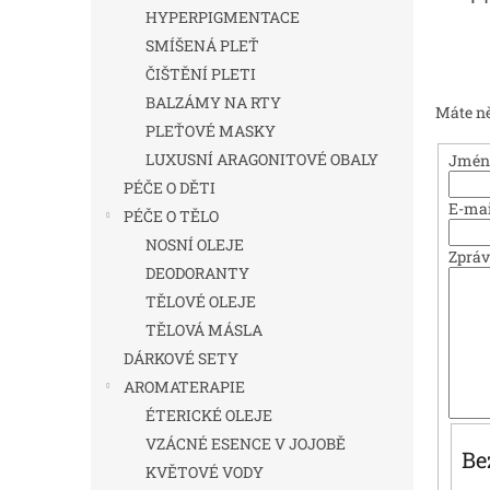
n
HYPERPIGMENTACE
e
SMÍŠENÁ PLEŤ
l
ČIŠTĚNÍ PLETI
BALZÁMY NA RTY
Máte ně
PLEŤOVÉ MASKY
LUXUSNÍ ARAGONITOVÉ OBALY
Jméno
PÉČE O DĚTI
E-mai
PÉČE O TĚLO
NOSNÍ OLEJE
Zprá
DEODORANTY
TĚLOVÉ OLEJE
TĚLOVÁ MÁSLA
DÁRKOVÉ SETY
AROMATERAPIE
ÉTERICKÉ OLEJE
VZÁCNÉ ESENCE V JOJOBĚ
Be
KVĚTOVÉ VODY