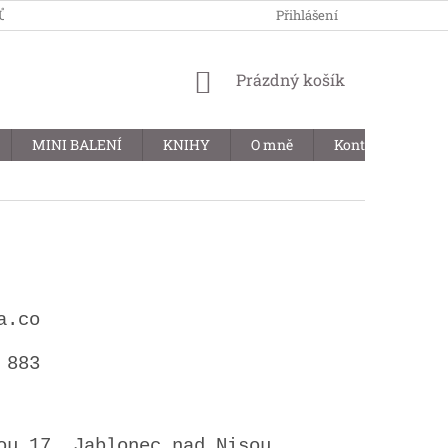
JŮ
MOJE OBJEDNÁVKA
Přihlášení
NÁKUPNÍ
Prázdný košík
KOŠÍK
MINI BALENÍ
KNIHY
O mně
Kontakty
B
a.co
 883
ou 17, Jablonec nad Nisou