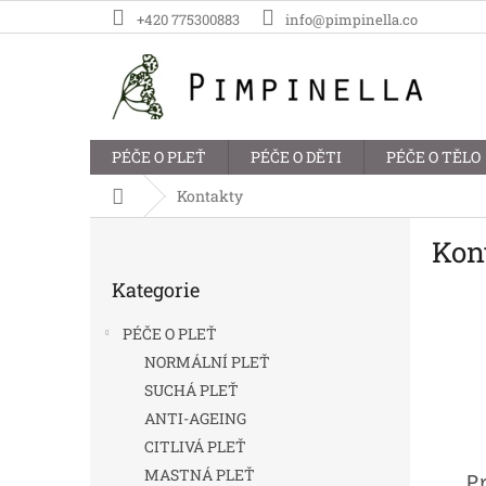
Přejít
+420 775300883
info@pimpinella.co
na
obsah
PÉČE O PLEŤ
PÉČE O DĚTI
PÉČE O TĚLO
Domů
Kontakty
P
Kon
o
Přeskočit
s
Kategorie
kategorie
t
r
PÉČE O PLEŤ
a
NORMÁLNÍ PLEŤ
n
SUCHÁ PLEŤ
n
í
ANTI-AGEING
p
CITLIVÁ PLEŤ
a
MASTNÁ PLEŤ
P