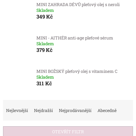
MINI ZAHRADA DÉVŮ pleťový olej s neroli
Skladem
349 Kč
MINI - AITHÉR anti-age pleťové sérum
Skladem
379 Kč
MINI BOŽSKÝ pleťový olej s vitamínem C
Skladem
311 Kč
Ř
a
Nejlevnější
Nejdražší
Nejprodávanější
Abecedně
z
e
n
OTEVŘÍT FILTR