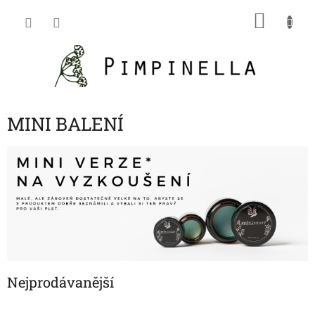
Přejít
NÁKU
na
obsah
KOŠÍK
MINI BALENÍ
Nejprodávanější