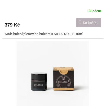
Skladem
Průměrné
hodnocení
produktu
Do košíku
379 Kč
je
5,0
Malé balení pleťového balzámu MEIA-NOITE. 10ml
z
5
hvězdiček.