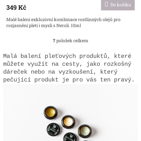
Do košíku
349 Kč
Malé balení exkluzivní kombinace rostlinných olejů pro
rozjasnění pleti i mysli s Neroli. 10ml
7
položek celkem
O
v
l
Malá balení pleťových produktů, které
á
můžete využít na cesty, jako rozkošný
d
dáreček nebo na vyzkoušení, který
a
c
pečující produkt je pro vás ten pravý.
í
p
r
v
k
y
v
ý
p
i