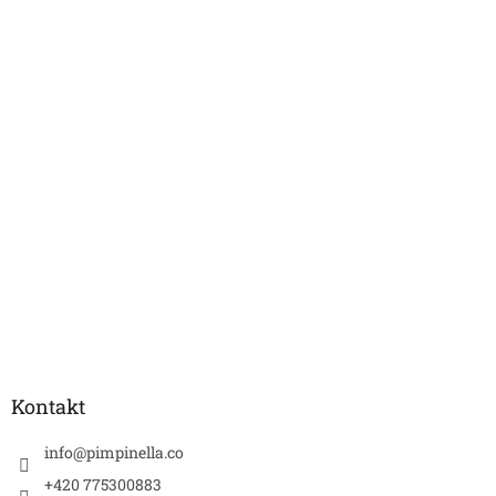
Kontakt
info
@
pimpinella.co
+420 775300883