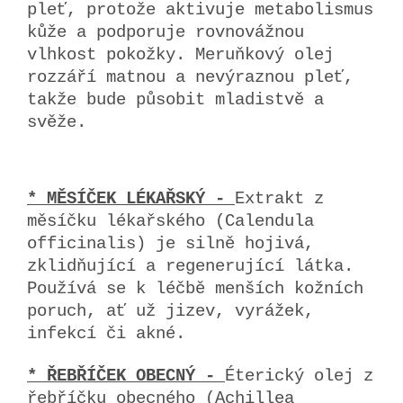
pleť, protože aktivuje metabolismus
kůže a podporuje rovnovážnou
vlhkost pokožky. Meruňkový olej
rozzáří matnou a nevýraznou pleť,
takže bude působit mladistvě a
svěže.
* MĚSÍČEK LÉKAŘSKÝ -
Extrakt z
měsíčku lékařského (Calendula
officinalis) je silně hojivá,
zklidňující a regenerující látka.
Používá se k léčbě menších kožních
poruch, ať už jizev, vyrážek,
infekcí či akné.
* ŘEBŘÍČEK OBECNÝ -
Éterický olej z
řebříčku obecného (Achillea