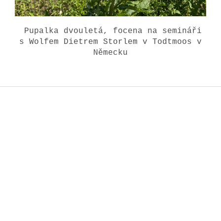
Pupalka dvouletá, focena na semináři
s Wolfem Dietrem Storlem v Todtmoos v
Německu
Z
á
p
a
t
í