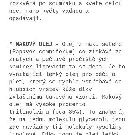
rozkvétá po soumraku a kvete celou
noc, ráno květy vadnou a
opadávají.
* MAKOVÝ OLEJ -
Olej z máku setého
(Papaver somniferum) se získává ze
zralých a pečlivě pročištěných
semínek lisováním za studena. Je to
vynikající lehký olej pro péči o
pleť, který se rychle vstřebává do
hlubších vrstev kůže díky
zvláštnímu tukovému vzorci. Makový
olej má vysoké procento
trilinoleinu (cca 35%). To znamená,
že na jednu molekulu glycerolu jsou
zde navázány tři molekuly kyseliny
linolové. Díky tomu je olej lehký,