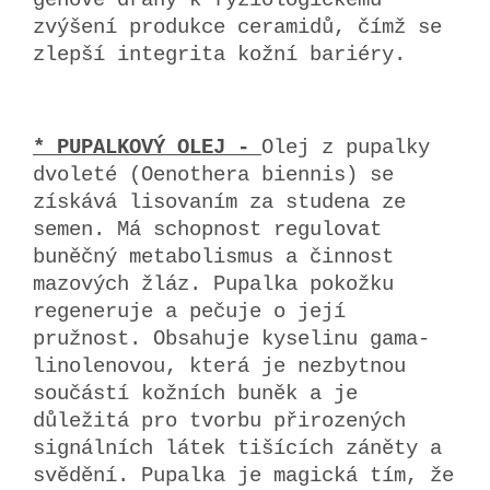
genové dráhy k fyziologickému
zvýšení produkce ceramidů, čímž se
zlepší integrita kožní bariéry.
* PUPALKOVÝ OLEJ -
Olej z pupalky
dvoleté (Oenothera biennis) se
získává lisovaním za studena ze
semen. Má schopnost regulovat
buněčný metabolismus a činnost
mazových žláz. Pupalka pokožku
regeneruje a pečuje o její
pružnost. Obsahuje kyselinu gama-
linolenovou, která je nezbytnou
součástí kožních buněk a je
důležitá pro tvorbu přirozených
signálních látek tišících záněty a
svědění. Pupalka je magická tím, že