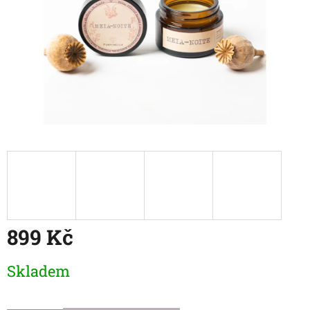
899 Kč
Měrná
Skladem
cena: