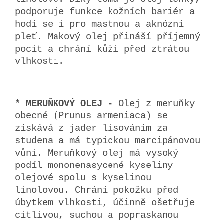
podporuje funkce kožních bariér a
hodí se i pro mastnou a aknózní
pleť. Makový olej přináší příjemný
pocit a chrání kůži před ztrátou
vlhkosti.
* MERUŇKOVÝ OLEJ -
Olej z meruňky
obecné (Prunus armeniaca) se
získává z jader lisováním za
studena a má typickou marcipánovou
vůni. Meruňkový olej má vysoký
podíl mononenasycené kyseliny
olejové spolu s kyselinou
linolovou. Chrání pokožku před
úbytkem vlhkosti, účinně ošetřuje
citlivou, suchou a popraskanou