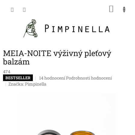
Přejít
NÁKU
na
obsah
KOŠÍK
MEIA-NOITE výživný pleťový
balzám
474
Průměrné
14 hodnocení
Podrobnosti hodnocení
BESTSELLER
hodnocení
Značka:
Pimpinella
produktu
je
5,0
z
5
hvězdiček.