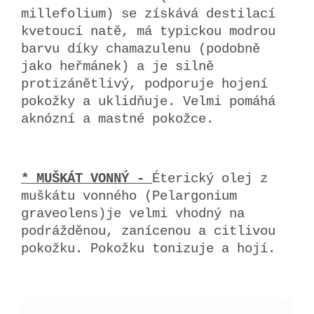
millefolium) se získává destilací
kvetoucí natě, má typickou modrou
barvu díky chamazulenu (podobně
jako heřmánek) a je silně
protizánětlivý, podporuje hojení
pokožky a uklidňuje. Velmi pomáhá
aknózní a mastné pokožce.
* MUŠKÁT VONNÝ -
Éterický olej z
muškátu vonného (Pelargonium
graveolens)je velmi vhodný na
podrážděnou, zanícenou a citlivou
pokožku. Pokožku tonizuje a hojí.