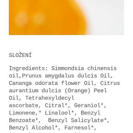
SLOŽENÍ
Ingredients: Simmondsia chinensis
oil,Prunus amygdalus dulcis Oil,
Cananga odorata flower Oil, Citrus
aurantium dulcis (Orange) Peel
Oil,
Tetrahexyldecyl
ascorbate,
Citral*, Geraniol*,
Limonene,* Linalool*, Benzyl
Benzoate*, Benzyl Salicylate*,
Benzyl Alcohol*, Farnesol*,