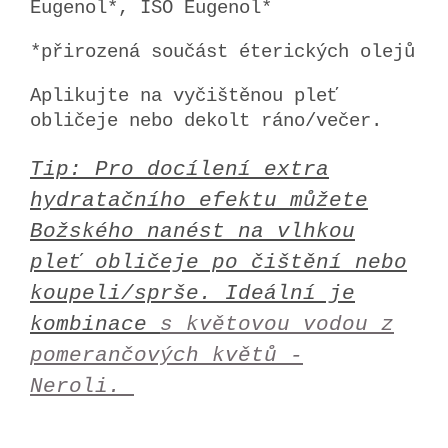
Eugenol*, ISO Eugenol*
*přirozená součást éterických olejů
Aplikujte na vyčištěnou pleť
obličeje nebo dekolt ráno/večer.
Tip: Pro docílení extra
hydratačního efektu můžete
Božského nanést na vlhkou
pleť obličeje po čištění nebo
koupeli/sprše. Ideální je
kombinace
s květovou vodou z
pomerančových květů -
Neroli.