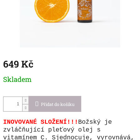
649 Kč
Měrná
Skladem
cena:
Přidat do košíku
INOVOVANÉ SLOŽENÍ!!!
Božský je
zvláčňující pleťový olej s
vitamínem C. Sjednocuje, vyrovnává,