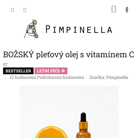
Přejít
NÁKU
na
obsah
KOŠÍK
BOŽSKÝ pleťový olej s vitamínem C
57
BESTSELLER
LETNÍ PÉČE 🌞
Průměrné
12 hodnocení
Podrobnosti hodnocení
Značka:
Pimpinella
hodnocení
produktu
je
5,0
z
5
hvězdiček.