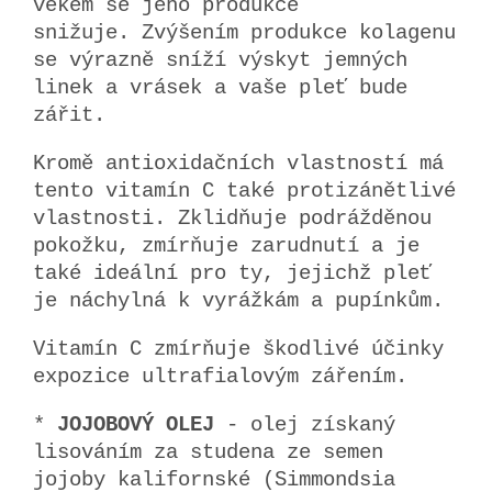
věkem se jeho produkce
snižuje. Zvýšením produkce kolagenu
se výrazně sníží výskyt jemných
linek a vrásek a vaše pleť bude
zářit.
Kromě antioxidačních vlastností má
tento vitamín C také protizánětlivé
vlastnosti. Zklidňuje podrážděnou
pokožku, zmírňuje zarudnutí a je
také ideální pro ty, jejichž pleť
je náchylná k vyrážkám a pupínkům.
Vitamín C zmírňuje škodlivé účinky
expozice ultrafialovým zářením.
*
JOJOBOVÝ OLEJ
- olej získaný
lisováním za studena ze semen
jojoby kalifornské (Simmondsia