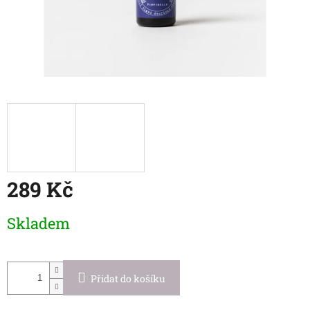
289 Kč
Měrná
Skladem
cena:
Přidat do košíku