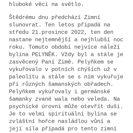
hluboké věci na světlo.
Štědrému dnu předchází Zimní
slunovrat. Ten letos připadá na
středu 21.prosince 2022, ten den
nastane nejtemnější a nejhlubší noc
roku. Tomuto období nejvíce náleží
bylina PELYNĚK. Vždy byl a stále je
zasvěcený Paní Zimě. Pelyňkem se
vykuřovalo v potních chýších už v
paleolitu a stále se s ním vykuřuje
při různých šamanských obřadech.
Pelyňkem vykuřovaly i germánské
šamanky zvané wala nebo veleda. Na
psychické úrovni může otevřít duši.
Je to velmi spirituální bylina se
zvláštní hořce nasládlou vůní a
její síla připadá pro tento zimní