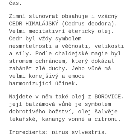
čas.
Zimní slunovrat obsahuje i vzácný
CEDR HIMALÁJSKÝ (Cedrus deodora).
Velmi meditativní éterický olej.
Cedr byl vždy symbolem
nesmrtelnosti a věčnosti, velikosti
a síly. Podle chaldejské magie byl
stromem ochráncem, který dokázal
zahánět zlé duchy. Jeho vůně má
velmi konejšivý a emoce
harmonizující účinek.
Najdete v něm také olej z BOROVICE,
její balzámová vůně je symbolem
dobrotivého božství, olej šalvěje
lékařské, kanangy vonné a citronu.
Ingredients: pinus sylvestris,