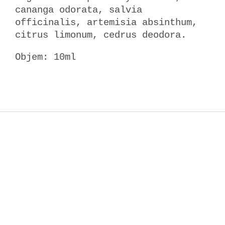
cananga odorata, salvia
officinalis, artemisia absinthum,
citrus limonum, cedrus deodora.
Objem: 10ml
Z
á
p
a
t
í