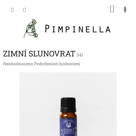
Přejít
NÁKU
na
obsah
KOŠÍK
ZIMNÍ SLUNOVRAT
341
Průměrné
Neohodnoceno
Podrobnosti hodnocení
hodnocení
produktu
je
0,0
z
5
hvězdiček.