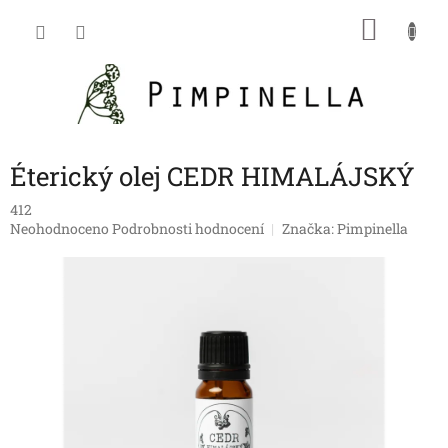
Přejít
NÁKU
na
obsah
KOŠÍK
Éterický olej CEDR HIMALÁJSKÝ
412
Průměrné
Neohodnoceno
Podrobnosti hodnocení
Značka:
Pimpinella
hodnocení
produktu
je
0,0
z
5
hvězdiček.