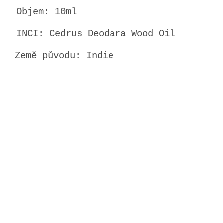
Objem: 10ml
INCI: Cedrus Deodara Wood Oil
Země původu: Indie
Z
á
p
a
t
í