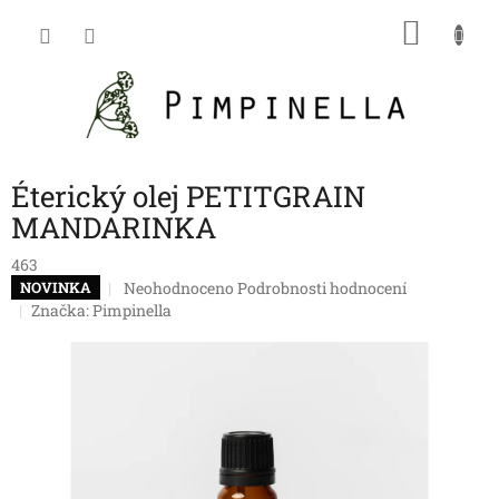
Přejít
NÁKU
na
obsah
KOŠÍK
Éterický olej PETITGRAIN
MANDARINKA
463
Průměrné
Neohodnoceno
Podrobnosti hodnocení
NOVINKA
hodnocení
Značka:
Pimpinella
produktu
je
0,0
z
5
hvězdiček.