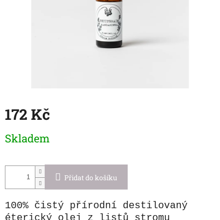
172 Kč
Měrná
Skladem
cena:
Přidat do košíku
100% čistý přírodní destilovaný
éterický olej z listů stromu