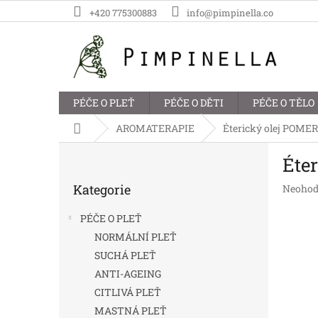
Přejít
+420 775300883
info@pimpinella.co
na
obsah
PÉČE O PLEŤ
PÉČE O DĚTI
PÉČE O TĚLO
Domů
AROMATERAPIE
Éterický olej POM
P
Éte
o
Přeskočit
s
Kategorie
Průměr
Neohod
kategorie
t
hodnoc
r
produk
PÉČE O PLEŤ
a
je
NORMÁLNÍ PLEŤ
n
0,0
SUCHÁ PLEŤ
z
n
5
í
ANTI-AGEING
hvězdič
p
CITLIVÁ PLEŤ
a
MASTNÁ PLEŤ