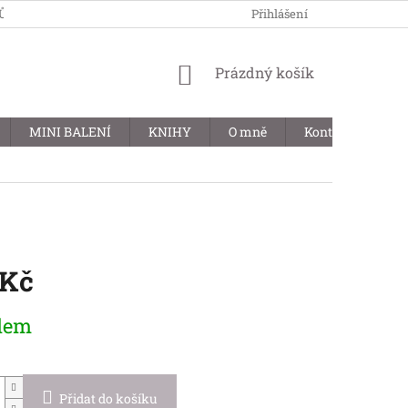
JŮ
Přihlášení
NÁKUPNÍ
Prázdný košík
KOŠÍK
MINI BALENÍ
KNIHY
O mně
Kontakty
B
 Kč
dem
Přidat do košíku