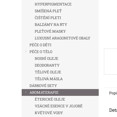
n
HYPERPIGMENTACE
e
SMÍŠENÁ PLEŤ
l
ČIŠTĚNÍ PLETI
BALZÁMY NA RTY
PLEŤOVÉ MASKY
LUXUSNÍ ARAGONITOVÉ OBALY
PÉČE O DĚTI
PÉČE O TĚLO
NOSNÍ OLEJE
DEODORANTY
TĚLOVÉ OLEJE
TĚLOVÁ MÁSLA
DÁRKOVÉ SETY
AROMATERAPIE
Popi
ÉTERICKÉ OLEJE
VZÁCNÉ ESENCE V JOJOBĚ
Det
KVĚTOVÉ VODY