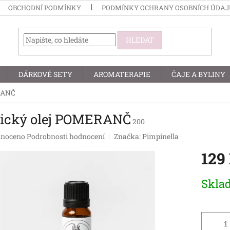
OBCHODNÍ PODMÍNKY
PODMÍNKY OCHRANY OSOBNÍCH ÚDA
HLEDAT
DÁRKOVÉ SETY
AROMATERAPIE
ČAJE A BYLINY
ERANČ
rický olej POMERANČ
200
né
noceno
Podrobnosti hodnocení
Značka:
Pimpinella
ení
129
tu
Měrná
Skla
cena:
ek.