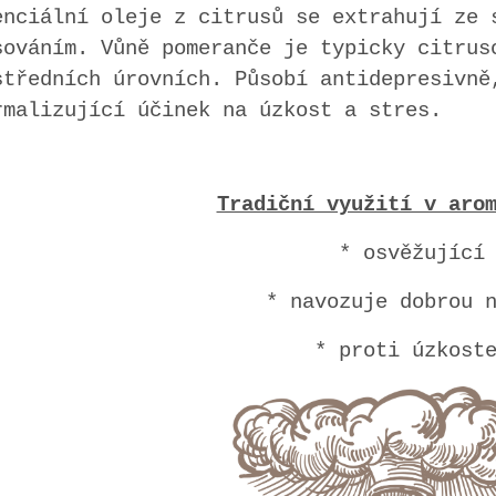
enciální oleje z citrusů se extrahují ze 
sováním. Vůně pomeranče je typicky citrus
středních úrovních. Působí antidepresivně
rmalizující účinek na úzkost a stres.
Tradiční využití v aro
* osvěžující
* navozuje dobrou 
* proti úzkost