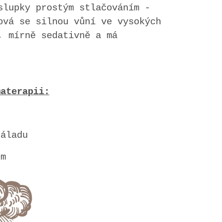
slupky prostým stlačováním -
ová se silnou vůní ve vysokých
, mírně sedativně a má
materapii:
náladu
em