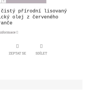
 čistý přírodní lisovaný
ický olej z červeného
eranče
 informace
ZEPTAT SE
SDÍLET