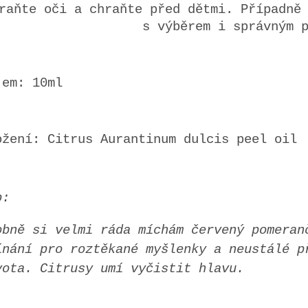
raňte oči a chraňte před dětmi. Případně
s výběrem i správným 
jem: 10ml
ožení: Citrus Aurantinum dulcis peel oil
p:
obně si velmi ráda míchám červený pomeran
ínání pro roztěkané myšlenky a neustálé p
vota. Citrusy umí vyčistit hlavu.