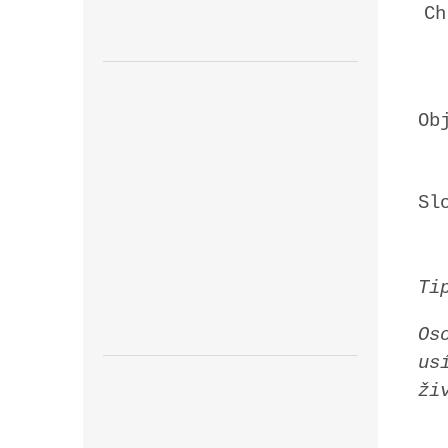
Ch
Ob
Sl
Ti
Os
us
ži