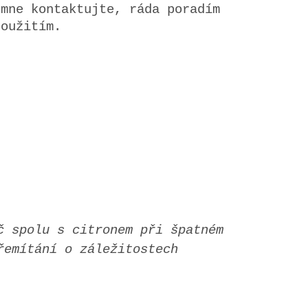
 mne kontaktujte, ráda poradím
použitím.
č spolu s citronem při špatném
řemítání o záležitostech