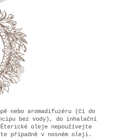
mpě nebo aromadifuzéru (či do
ncipu bez vody), do inhalační
 Éterické oleje nepoužívejte
ďte případně v nosném oleji.