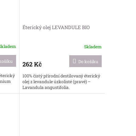
Éterický olej LEVANDULE BIO
Skladem
Skladem
Průměrné
hodnocení
produktu
košíku
Do košíku
262 Kč
je
5,0
éterický
100% čistý přírodní destilovaný éterický
z
gonium
olej z levandule úzkolisté (pravé) –
5
Lavandula angustifolia.
hvězdiček.