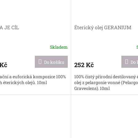
A JE CÍL
Éterický olej GERANIUM
Skladem
Do košíku
Do 
 Kč
252 Kč
ační a euforická kompozice 100%
100% čistý přírodní destilovaný 
h éterických olejů. 10ml
olej z pelargonie vonné (Pelar
Graveolens). 10ml