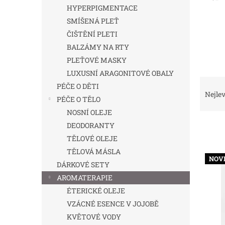
n
HYPERPIGMENTACE
e
SMÍŠENÁ PLEŤ
l
ČIŠTĚNÍ PLETI
BALZÁMY NA RTY
PLEŤOVÉ MASKY
LUXUSNÍ ARAGONITOVÉ OBALY
Ř
PÉČE O DĚTI
a
Nejlev
PÉČE O TĚLO
z
NOSNÍ OLEJE
e
n
DEODORANTY
í
TĚLOVÉ OLEJE
p
TĚLOVÁ MÁSLA
V
r
NOV
ý
DÁRKOVÉ SETY
o
p
AROMATERAPIE
d
i
ÉTERICKÉ OLEJE
u
s
k
VZÁCNÉ ESENCE V JOJOBĚ
p
t
KVĚTOVÉ VODY
r