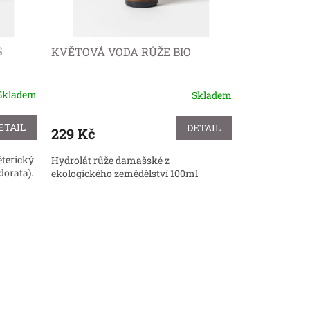
G
KVĚTOVÁ VODA RŮŽE BIO
Skladem
Skladem
Průměrné
hodnocení
produktu
ETAIL
DETAIL
229 Kč
je
5,0
éterický
Hydrolát růže damašské z
z
orata).
ekologického zemědělství 100ml
5
hvězdiček.