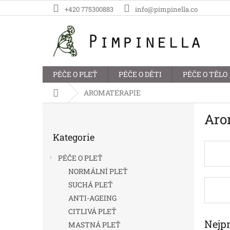
Přejít
+420 775300883
info@pimpinella.co
na
obsah
PÉČE O PLEŤ
PÉČE O DĚTI
PÉČE O TĚLO
Domů
AROMATERAPIE
P
Aro
o
Přeskočit
s
Kategorie
kategorie
t
r
PÉČE O PLEŤ
a
NORMÁLNÍ PLEŤ
n
SUCHÁ PLEŤ
n
í
ANTI-AGEING
p
CITLIVÁ PLEŤ
a
Nejp
MASTNÁ PLEŤ