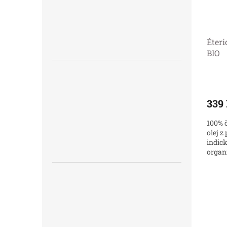
Éter
BIO
339
100% č
olej z
indick
organi