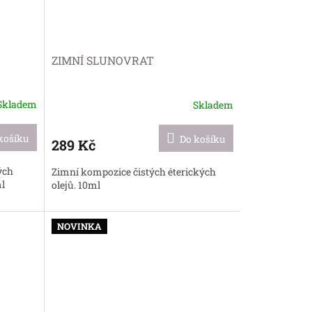
ZIMNÍ SLUNOVRAT
Skladem
Skladem
košíku
Do košíku
289 Kč
ých
Zimní kompozice čistých éterických
ml
olejů. 10ml
NOVINKA