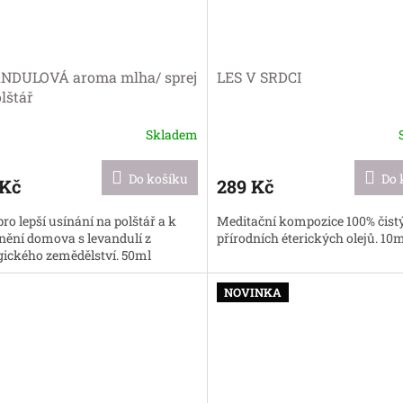
NDULOVÁ aroma mlha/ sprej
LES V SRDCI
lštář
Skladem
ěrné
cení
ktu
Do košíku
Do 
 Kč
289 Kč
pro lepší usínání na polštář a k
Meditační kompozice 100% čist
nění domova s levandulí z
přírodních éterických olejů. 10
gického zemědělství. 50ml
ček.
NOVINKA