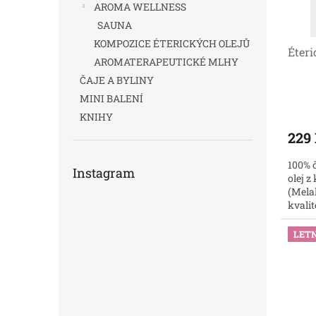
ů
o
AROMA WELLNESS
d
SAUNA
u
KOMPOZICE ÉTERICKÝCH OLEJŮ
Éteri
k
AROMATERAPEUTICKÉ MLHY
t
ČAJE A BYLINY
ů
MINI BALENÍ
KNIHY
229
100% č
Instagram
olej z
(Melal
kvalit
LETN