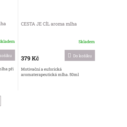
lha
CESTA JE CÍL aroma mlha
Skladem
Skladem
košíku
Do košíku
379 Kč
lha při
Motivační a euforická
aromaterapeutická mlha. 50ml