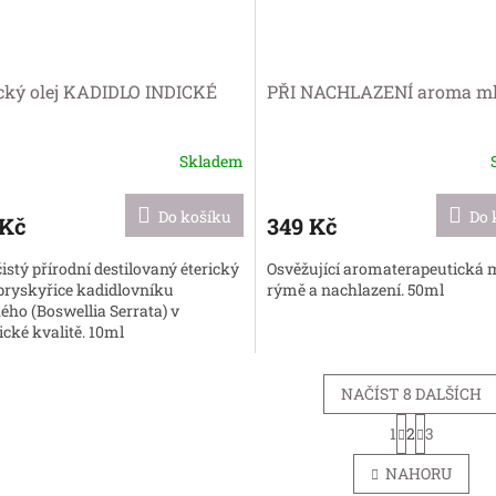
ický olej KADIDLO INDICKÉ
PŘI NACHLAZENÍ aroma m
Skladem
Do košíku
Do 
 Kč
349 Kč
istý přírodní destilovaný éterický
Osvěžující aromaterapeutická m
 pryskyřice kadidlovníku
rýmě a nachlazení. 50ml
ého (Boswellia Serrata) v
cké kvalitě. 10ml
NAČÍST 8 DALŠÍCH
S
1
2
3
O
t
r
v
NAHORU
á
l