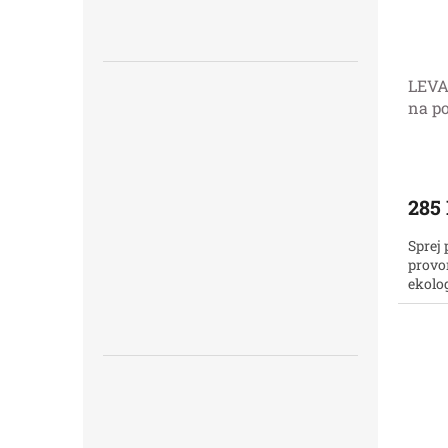
LEVA
na po
Prům
hodno
produ
285
je
5,0
Sprej 
z
provo
5
ekolo
hvězdi