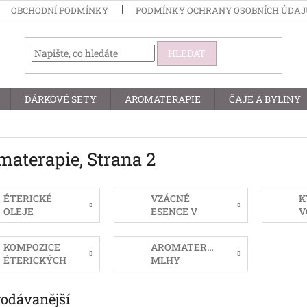
OBCHODNÍ PODMÍNKY
PODMÍNKY OCHRANY OSOBNÍCH ÚDA
HLEDAT
DÁRKOVÉ SETY
AROMATERAPIE
ČAJE A BYLINY
materapie
, Strana 2
ÉTERICKÉ
VZÁCNÉ
K
OLEJE
ESENCE V
V
JOJOBĚ
KOMPOZICE
AROMATERAPEUTICKÉ
ÉTERICKÝCH
MLHY
OLEJŮ
rodávanější