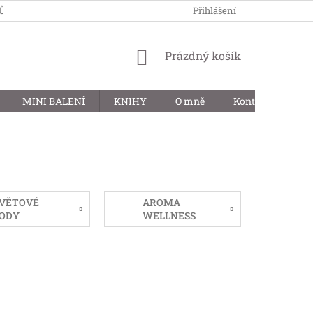
JŮ
Přihlášení
NÁKUPNÍ
Prázdný košík
KOŠÍK
MINI BALENÍ
KNIHY
O mně
Kontakty
B
VĚTOVÉ
AROMA
ODY
WELLNESS