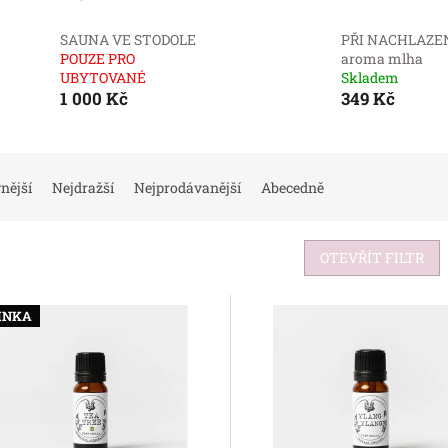
SAUNA VE STODOLE
PŘI NACHLAZE
POUZE PRO
aroma mlha
UBYTOVANÉ
Skladem
1 000 Kč
349 Kč
nější
Nejdražší
Nejprodávanější
Abecedně
OTEVŘÍT FILTR
INKA