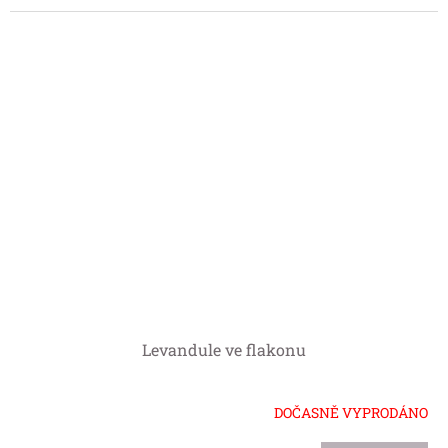
5
hvězdiček.
Levandule ve flakonu
DOČASNĚ VYPRODÁNO
Průměrné
hodnocení