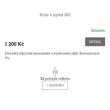
Růže v jojobě BIO
Skladem
DETAIL
1 200 Kč
Éterický olej růže damašské v jojobovém oleji. Koncentrace
3%.
S
1
3
t
r
32
položek celkem
O
á
v
NAHORU
n
l
k
á
o
v
d
á
a
n
c