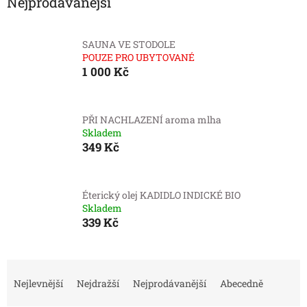
Nejprodávanější
SAUNA VE STODOLE
POUZE PRO UBYTOVANÉ
1 000 Kč
PŘI NACHLAZENÍ aroma mlha
Skladem
349 Kč
Éterický olej KADIDLO INDICKÉ BIO
Skladem
339 Kč
Ř
a
Nejlevnější
Nejdražší
Nejprodávanější
Abecedně
z