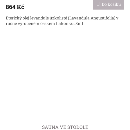
produktu
Do košíku
864 Kč
je
5,0
Éterický olej levandule úzkolisté (Lavandula Angustifolia) v
z
ručně vyrobeném českém flakonku. 8ml
5
hvězdiček.
SAUNA VE STODOLE