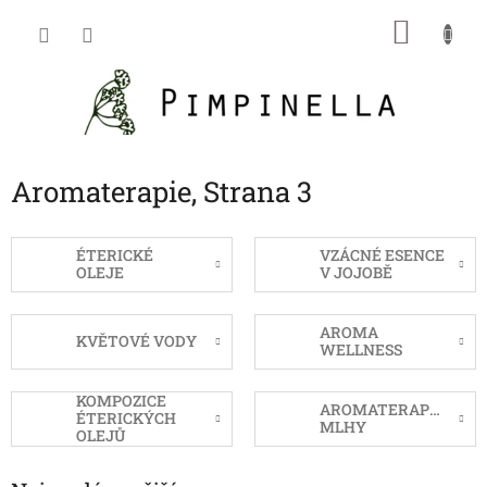
Přejít
NÁKU
na
obsah
KOŠÍK
Aromaterapie
, Strana 3
ÉTERICKÉ
VZÁCNÉ ESENCE
OLEJE
V JOJOBĚ
AROMA
KVĚTOVÉ VODY
WELLNESS
KOMPOZICE
AROMATERAPEUTIC
ÉTERICKÝCH
MLHY
OLEJŮ