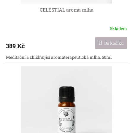
CELESTIAL aroma mlha
Skladem
Průměrné
hodnocení
produktu
Do košíku
389 Kč
je
5,0
Meditační a zklidňující aromaterapeutická mlha. 50ml
z
5
hvězdiček.