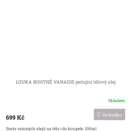
LOUKA BOHYNĚ VANADIS pečující tělový olej
Skladem
Průměrné
hodnocení
produktu
Do košíku
699 Kč
je
5,0
Směs vzácných olejů na tělo i do koupele. 100ml
z